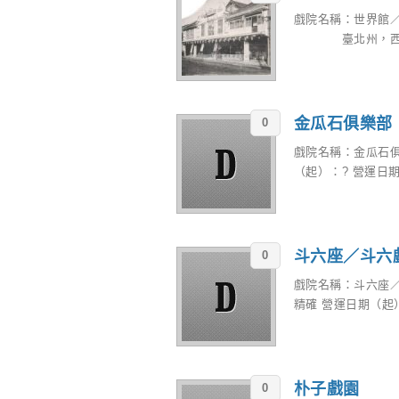
戲院名稱：世界館／
臺北州，西門町（
金瓜石俱樂部
0
戲院名稱：金瓜石
（起）：? 營運日期
斗六座／斗六
0
戲院名稱：斗六座／
精確 營運日期（起）：
朴子戲園
0