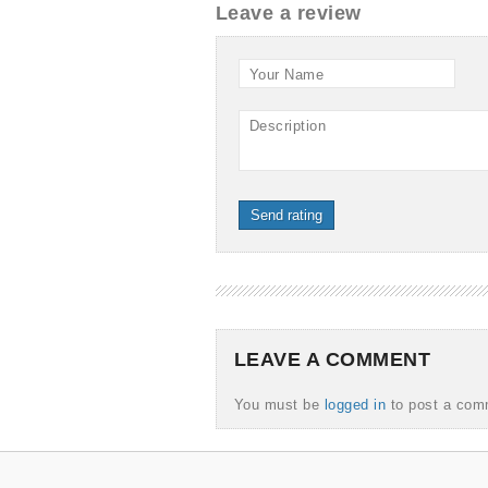
Leave a review
Your Name
Description
Send rating
LEAVE A COMMENT
You must be
logged in
to post a com