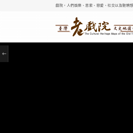
戲院，人們娛樂、思索、戀愛、社交以及馳騁