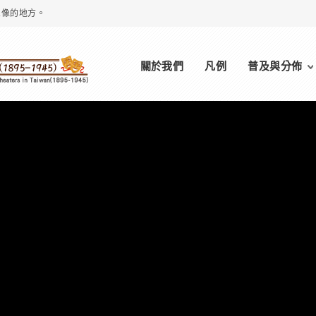
想像的地方。
Main menu
關於我們
凡例
普及與分佈
（新）鶯歌座／鶯歌劇
場
VIEW MORE