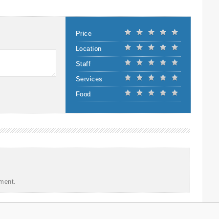
Price
Location
Staff
Services
Food
Show Comments
ment.