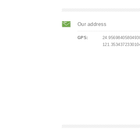
Our address
GPS:
24.9569840580493
121.353437233010