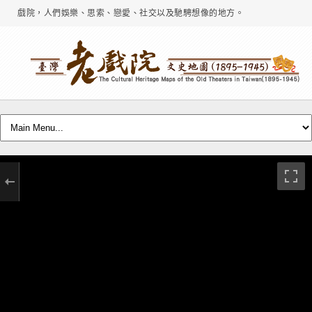
戲院，人們娛樂、思索、戀愛、社交以及馳騁想像的地方。
高砂演藝場／高砂演藝
館／寶座／大正館
VIEW MORE