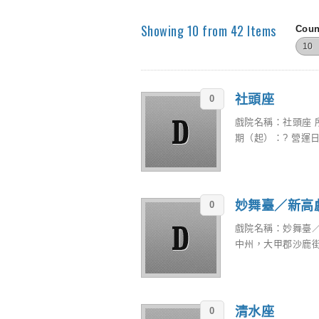
Showing 10 from 42 Items
Coun
社頭座
0
戲院名稱：社頭座 
期（起）：? 營運日
妙舞臺／新高
0
戲院名稱：妙舞臺
中州，大甲郡沙鹿街（
清水座
0