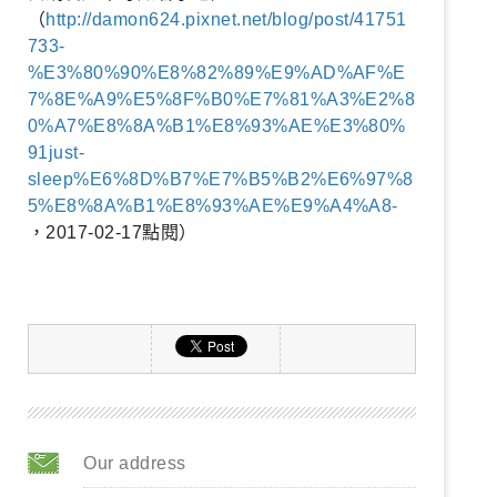
（
http://damon624.pixnet.net/blog/post/41751
733-
%E3%80%90%E8%82%89%E9%AD%AF%E
7%8E%A9%E5%8F%B0%E7%81%A3%E2%8
0%A7%E8%8A%B1%E8%93%AE%E3%80%
91just-
sleep%E6%8D%B7%E7%B5%B2%E6%97%8
5%E8%8A%B1%E8%93%AE%E9%A4%A8-
，2017-02-17點閱）
Our address