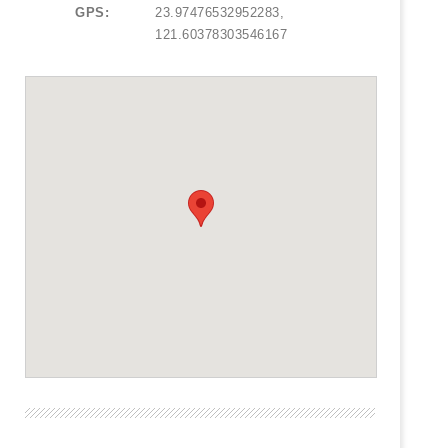
GPS:
23.97476532952283,
121.60378303546167