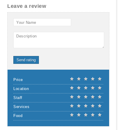
Leave a review
Your Name
Description
Send rating
Price
Location
Staff
Services
Food