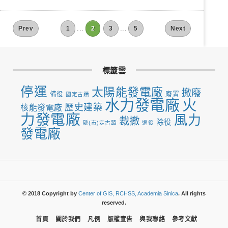
...
...
Prev
1
2
3
5
Next
標籤雲
停運
太陽能發電廠
撤廢
備役
廢置
國定古蹟
水力發電廠
火
歷史建築
核能發電廠
力發電廠
風力
裁撤
除役
縣(市)定古蹟
退役
發電廠
© 2018 Copyright by
Center of GIS, RCHSS, Academia Sinica
. All rights
reserved.
首頁
關於我們
凡例
版權宣告
與我聯絡
參考文獻