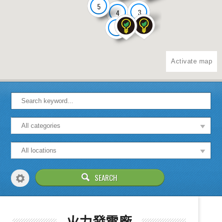
5
3
4
3
5
Activate map