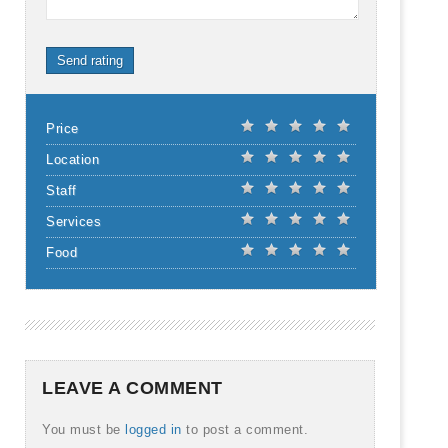
Send rating
Price
Location
Staff
Services
Food
LEAVE A COMMENT
You must be
logged in
to post a comment.