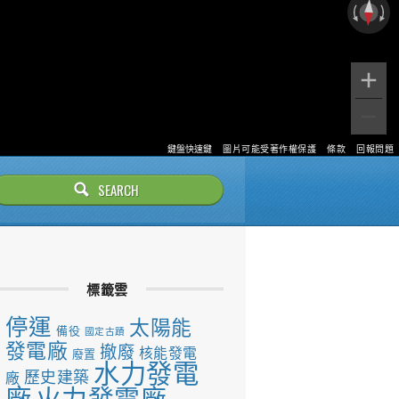
鍵盤快速鍵
圖片可能受著作權保護
條款
回報問題
標籤雲
停運
太陽能
備役
國定古蹟
發電廠
撤廢
核能發電
廢置
水力發電
歷史建築
廠
廠