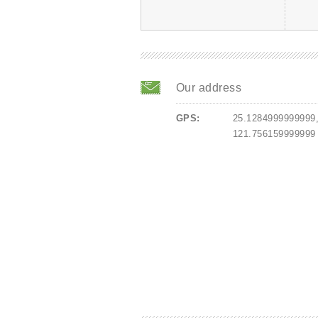
Our address
GPS:
25.1284999999999
121.756159999999