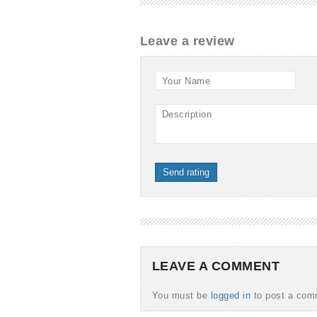
Leave a review
Your Name
Description
Send rating
LEAVE A COMMENT
You must be
logged in
to post a com