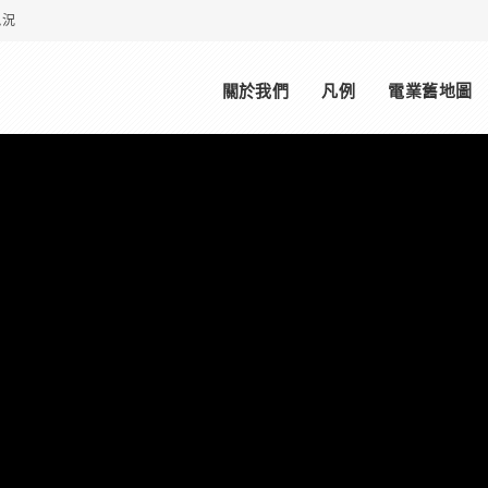
現況
Main menu
關於我們
凡例
電業舊地圖
基隆火力發電所
VIEW MORE