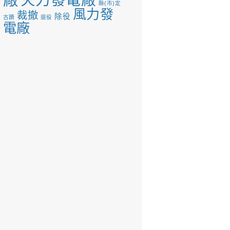
火力發電廠
縣(市)定
風力發
裁撤
除役
古蹟
退役
電廠