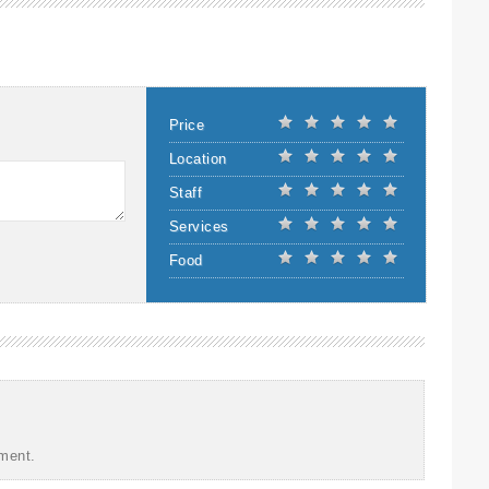
Price
Location
Staff
Services
Food
Close Comments
ment.