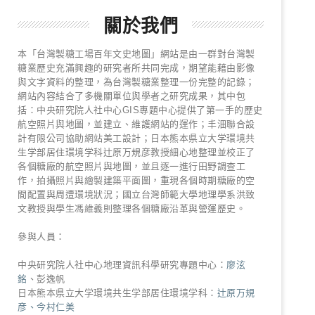
關於我們
本「台灣製糖工場百年文史地圖」網站是由一群對台灣製
糖業歷史充滿興趣的研究者所共同完成，期望能藉由影像
與文字資料的整理，為台灣製糖業整理一份完整的記錄；
網站內容結合了多機關單位與學者之研究成果，其中包
括：中央研究院人社中心GIS專題中心提供了第一手的歷史
航空照片與地圖，並建立、維護網站的運作；丰沺聯合設
計有限公司協助網站美工設計；日本熊本県立大学環境共
生学部居住環境学科辻原万規彦教授細心地整理並校正了
各個糖廠的航空照片與地圖，並且逐一進行田野調查工
作，拍攝照片與繪製建築平面圖，重現各個時期糖廠的空
間配置與周遭環境狀況；國立台灣師範大學地理學系洪致
文教授與學生馮維義則整理各個糖廠沿革與營運歷史。
參與人員：
中央研究院人社中心地理資訊科學研究專題中心：
廖泫
銘
、彭逸帆
日本熊本県立大学環境共生学部居住環境学科：
辻原万規
彦、今村仁美