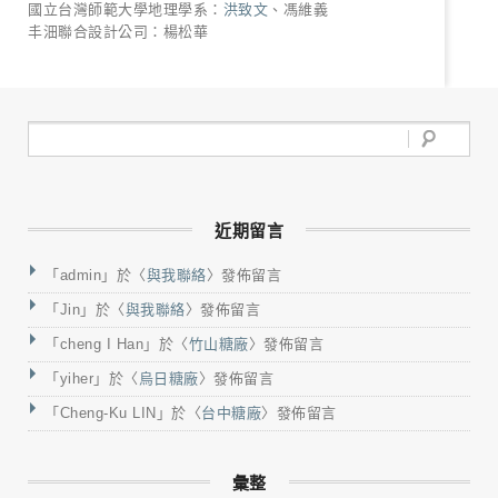
國立台灣師範大學地理學系：
洪致文
、馮維義
丰沺聯合設計公司：楊松華
近期留言
「
admin
」於〈
與我聯絡
〉發佈留言
「
Jin
」於〈
與我聯絡
〉發佈留言
「
cheng I Han
」於〈
竹山糖廠
〉發佈留言
「
yiher
」於〈
烏日糖廠
〉發佈留言
「
Cheng-Ku LIN
」於〈
台中糖廠
〉發佈留言
彙整