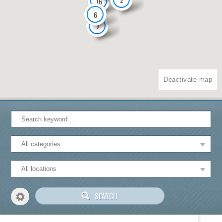
16
6
7
Deactivate map